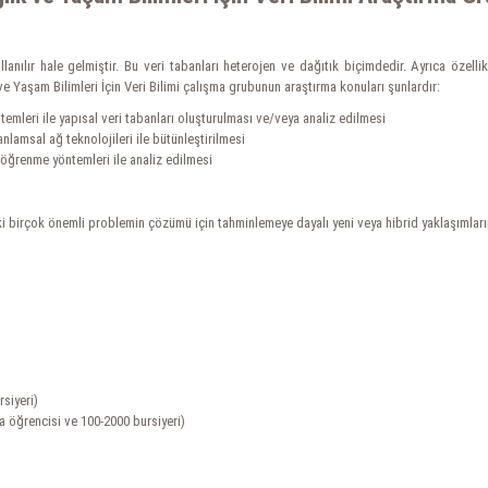
llanılır hale gelmiştir. Bu veri tabanları heterojen ve dağıtık biçimdedir. Ayrıca özel
e Yaşam Bilimleri İçin Veri Bilimi çalışma grubunun araştırma konuları şunlardır:
emleri ile yapısal veri tabanları oluşturulması ve/veya analiz edilmesi
anlamsal ağ teknolojileri ile bütünleştirilmesi
 öğrenme yöntemleri ile analiz edilmesi
ki birçok önemli problemin çözümü için tahminlemeye dayalı yeni veya hibrid yaklaşımları
siyeri)
 öğrencisi ve 100-2000 bursiyeri)