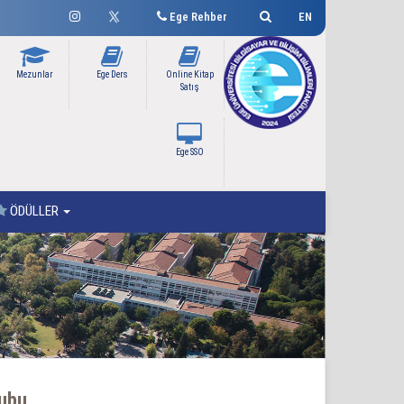
Ege Rehber
EN
Mezunlar
Ege Ders
Online Kitap
Satış
Ege SSO
ÖDÜLLER
rubu