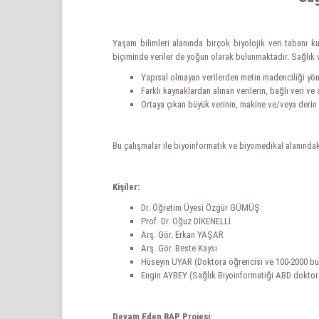
Yaşam bilimleri alanında birçok biyolojik veri tabanı ku
biçiminde veriler de yoğun olarak bulunmaktadır. Sağlık v
Yapısal olmayan verilerden metin madenciliği yönt
Farklı kaynaklardan alınan verilerin, bağlı veri ve 
Ortaya çıkan büyük verinin, makine ve/veya derin
Bu çalışmalar ile biyoinformatik ve biyomedikal alanında
Kişiler:
Dr. Öğretim Üyesi Özgür GÜMÜŞ
Prof. Dr. Oğuz DİKENELLİ
Arş. Gör. Erkan YAŞAR
Arş. Gör. Beste Kaysı
Hüseyin UYAR (Doktora öğrencisi ve 100-2000 bur
Engin AYBEY (Sağlık Biyoinformatiği ABD doktora
Devam Eden BAP Projesi: