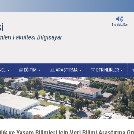
İ
Engelsiz Ege
mleri Fakültesi Bilgisayar
NEL
EĞİTİM
ARAŞTIRMA
ETKİNLİKLER
lık ve Yaşam Bilimleri için Veri Bilimi Araştırma G