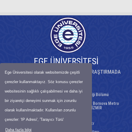
EGE ÜNİVERSİTESİ
KÖKLÜ BİRİKİMİYLE BİLİMDE ÖNCÜ, ARAŞTIRMADA
Ege Üniversitesi olarak websitemizde çeşitli
GÜÇLÜ ÜNİVERSİTE
çerezler kullanmaktayız. Söz konusu çerezler
websitesinin sağlıklı çalışabilmesi ve daha iyi
Ege Üniversitesi Bilgisayar Mühendisliği Bölümü
bir ziyaretçi deneyimi sunmak için zorunlu
Kazımdirik Mahallesi, Üniversite Cad. No:9/17, Bornova Metro
İstasyonu Karşısı, 35100 Bornova / İZMİR
olarak kullanılmaktadır. Kullanılan zorunlu
Telefon : +90 232 388 72 21
çerezler: 'IP Adresi', 'Tarayıcı Türü'
E-Posta:
bilmuh@mail.ege.edu.tr
Daha fazla bilgi
Ulaşım Haritası
-
Site Haritası